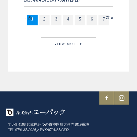
2025年8月14日(木)～8月17日(日)
次 »
« 前
1
2
3
4
5
6
7
VIEW MORE
〒679-4108 兵庫県たつの市神岡町大住寺1019番地
TEL:0791-65-0286／FAX:0791-65-0832