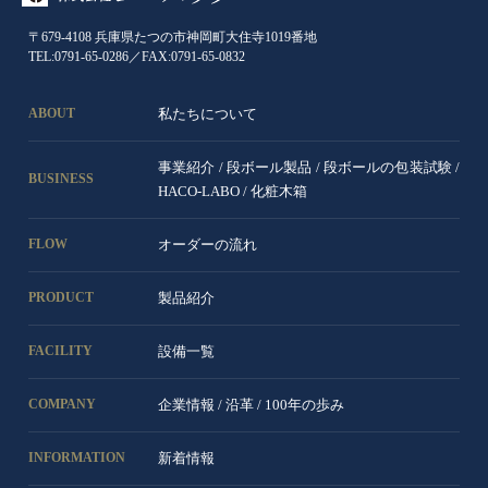
〒679-4108 兵庫県たつの市神岡町大住寺1019番地
TEL:0791-65-0286／FAX:0791-65-0832
私たちについて
ABOUT
事業紹介
/
段ボール製品
/
段ボールの包装試験
/
BUSINESS
HACO-LABO
/
化粧木箱
オーダーの流れ
FLOW
製品紹介
PRODUCT
設備一覧
FACILITY
企業情報
/
沿革
/
100年の歩み
COMPANY
新着情報
INFORMATION