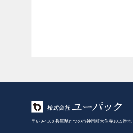
〒679-4108 兵庫県たつの市神岡町大住寺1019番地